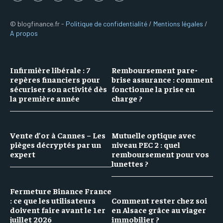
© blogfinance.fr -
Politique de confidentialité
/
Mentions légales
/
A propos
Infirmière libérale : 7
Remboursement pare-
repères financiers pour
brise assurance : comment
sécuriser son activité dès
fonctionne la prise en
la première année
charge ?
Vente d’or à Cannes – Les
Mutuelle optique avec
pièges décryptés par un
niveau PEC 2 : quel
expert
remboursement pour vos
lunettes ?
Fermeture Binance France
: ce que les utilisateurs
Comment rester chez soi
doivent faire avant le 1er
en Alsace grâce au viager
juillet 2026
immobilier ?