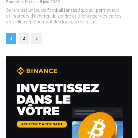
Pascal Lefèvre
-
8 juin 2022
Sorare est un jeu de football fantastique qui permet aux
utilisateurs d'acheter, de vendre et d'échanger des cartes
virtuelles représentant des joueurs réels. Le...
1
2