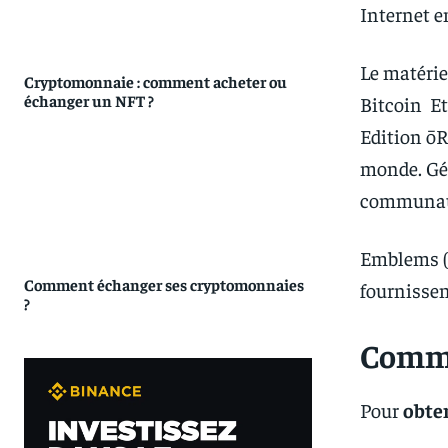
Internet e
Le matérie
Cryptomonnaie : comment acheter ou
échanger un NFT ?
Bitcoin Et
Edition ō
monde. Gén
communaut
Emblems ($
Comment échanger ses cryptomonnaies
fournissen
?
Comme
Pour
obte