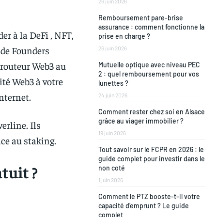
26 juin 2026
Remboursement pare-brise
assurance : comment fonctionne la
er à la DeFi , NFT,
prise en charge ?
 de Founders
26 juin 2026
 routeur Web3 au
Mutuelle optique avec niveau PEC
2 : quel remboursement pour vos
ité Web3 à votre
lunettes ?
nternet.
24 juin 2026
Comment rester chez soi en Alsace
grâce au viager immobilier ?
rline. Ils
19 juin 2026
ce au staking.
Tout savoir sur le FCPR en 2026 : le
guide complet pour investir dans le
tuit ?
non coté
1 juin 2026
Comment le PTZ booste-t-il votre
capacité d’emprunt ? Le guide
complet