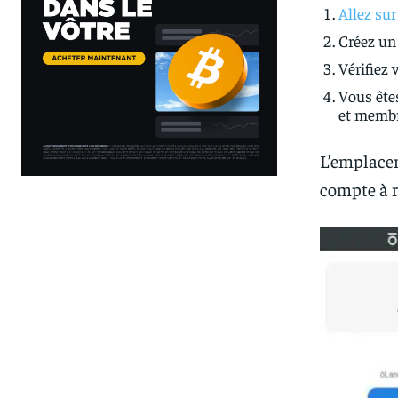
Allez sur
Créez un
Vérifiez 
Vous êtes
et membr
L’emplacem
compte à r