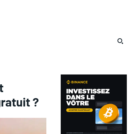
t
atuit ?