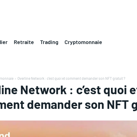
ier
Retraite
Trading
Cryptomonnaie
omonnaie
Overline Network : c'est quoi et comment demander son NFT gratuit ?
ine Network : c’est quoi e
ent demander son NFT gr