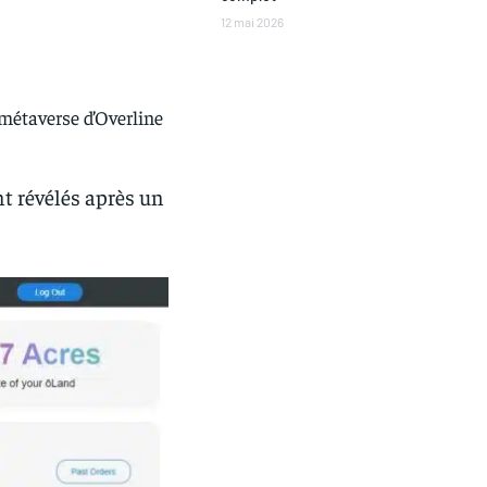
12 mai 2026
 métaverse d’Overline
nt révélés après un