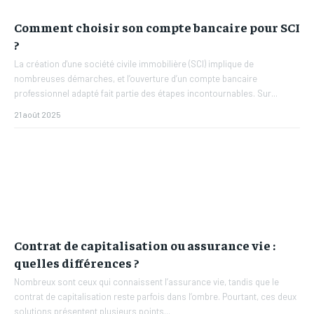
Comment choisir son compte bancaire pour SCI
?
La création d'une société civile immobilière (SCI) implique de
nombreuses démarches, et l’ouverture d’un compte bancaire
professionnel adapté fait partie des étapes incontournables. Sur...
21 août 2025
Contrat de capitalisation ou assurance vie :
quelles différences ?
Nombreux sont ceux qui connaissent l’assurance vie, tandis que le
contrat de capitalisation reste parfois dans l’ombre. Pourtant, ces deux
solutions présentent plusieurs points...