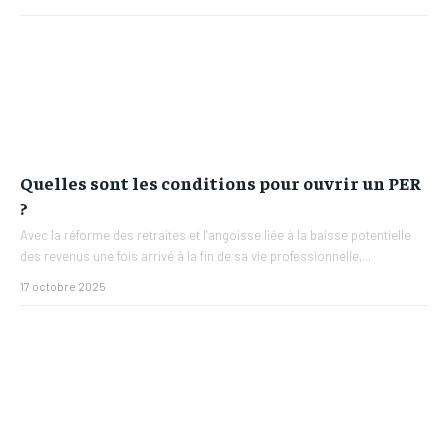
Quelles sont les conditions pour ouvrir un PER
?
Avec la réforme des retraites et l’angoisse liée à la baisse potentielle
des revenus une fois arrivé à la fin de sa vie professionnelle,...
17 octobre 2025