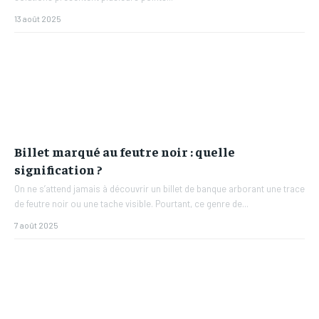
13 août 2025
Billet marqué au feutre noir : quelle
signification ?
On ne s’attend jamais à découvrir un billet de banque arborant une trace
de feutre noir ou une tache visible. Pourtant, ce genre de...
7 août 2025