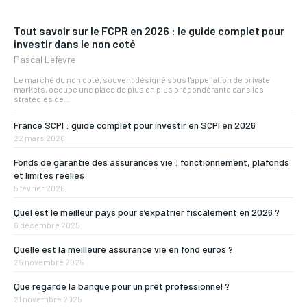
Tout savoir sur le FCPR en 2026 : le guide complet pour
investir dans le non coté
Pascal Lefèvre
Le marché du non coté, souvent désigné sous l'appellation de private
markets, occupe une place de plus en plus prépondérante dans les
stratégies de...
France SCPI : guide complet pour investir en SCPI en 2026
22 mars 2026
Fonds de garantie des assurances vie : fonctionnement, plafonds
et limites réelles
5 février 2026
Quel est le meilleur pays pour s’expatrier fiscalement en 2026 ?
6 décembre 2025
Quelle est la meilleure assurance vie en fond euros ?
25 novembre 2025
Que regarde la banque pour un prêt professionnel ?
21 novembre 2025