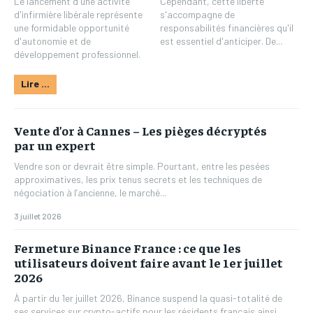
Le lancement d'une activité
Cependant, cette liberté
d'infirmière libérale représente
s'accompagne de
une formidable opportunité
responsabilités financières qu'il
d'autonomie et de
est essentiel d'anticiper. De...
développement professionnel.
Lire ...
Vente d’or à Cannes – Les pièges décryptés
par un expert
Vendre son or devrait être simple. Pourtant, entre les pesées
approximatives, les prix tenus secrets et les techniques de
négociation à l’ancienne, le marché...
3 juillet 2026
Fermeture Binance France : ce que les
utilisateurs doivent faire avant le 1er juillet
2026
À partir du 1er juillet 2026, Binance suspend la quasi-totalité de
ses services sur crypto-actifs pour les résidents français ainsi