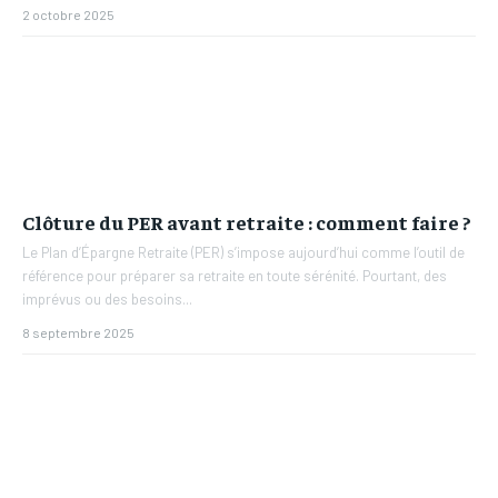
2 octobre 2025
Clôture du PER avant retraite : comment faire ?
Le Plan d’Épargne Retraite (PER) s’impose aujourd’hui comme l’outil de
référence pour préparer sa retraite en toute sérénité. Pourtant, des
imprévus ou des besoins...
8 septembre 2025