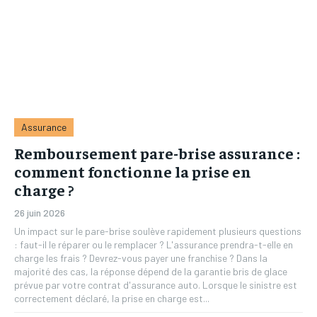
Assurance
Remboursement pare-brise assurance :
comment fonctionne la prise en
charge ?
26 juin 2026
Un impact sur le pare-brise soulève rapidement plusieurs questions
: faut-il le réparer ou le remplacer ? L'assurance prendra-t-elle en
charge les frais ? Devrez-vous payer une franchise ? Dans la
majorité des cas, la réponse dépend de la garantie bris de glace
prévue par votre contrat d'assurance auto. Lorsque le sinistre est
correctement déclaré, la prise en charge est...