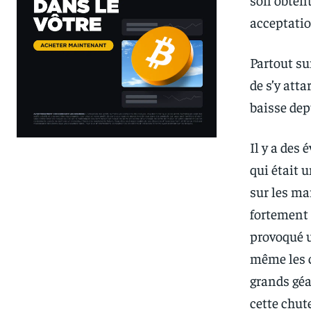
acceptatio
Partout su
de s’y atta
baisse dep
Il y a des
qui était 
sur les ma
fortement c
provoqué u
même les c
grands gé
cette chut