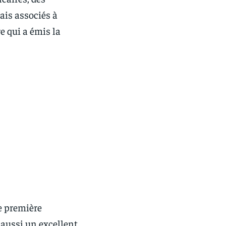
rais associés à
e qui a émis la
e première
t aussi un excellent