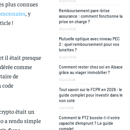
26 juin 2026
les plus connues
Remboursement pare-brise
tomonnaies
, y
assurance : comment fonctionne la
icle !
prise en charge ?
26 juin 2026
Mutuelle optique avec niveau PEC
2 : quel remboursement pour vos
lunettes ?
t il était presque
24 juin 2026
nsidérée comme
Comment rester chez soi en Alsace
grâce au viager immobilier ?
taire de
19 juin 2026
n code
Tout savoir sur le FCPR en 2026 : le
guide complet pour investir dans le
non coté
1 juin 2026
crypto était un
Comment le PTZ booste-t-il votre
to a rendu simple
capacité d’emprunt ? Le guide
agit d’une
complet