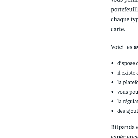
portefeuil
chaque typ
carte.
Voici les
a
dispose 
il existe 
la platef
vous pouv
la régula
des ajout
Bitpanda e
expérience