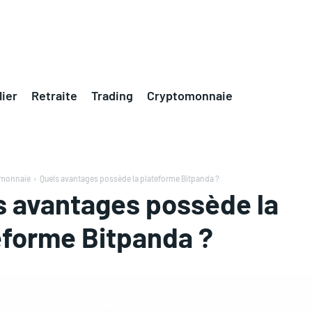
ier
Retraite
Trading
Cryptomonnaie
omonnaie
Quels avantages possède la plateforme Bitpanda ?
s avantages possède la
eforme Bitpanda ?