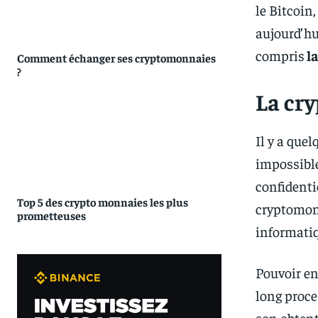
le Bitcoin
aujourd’hu
compris
la
Comment échanger ses cryptomonnaies
?
La cr
Il y a que
impossible
confidentie
Top 5 des crypto monnaies les plus
cryptomonn
prometteuses
informati
Pouvoir en
long proce
son obtent