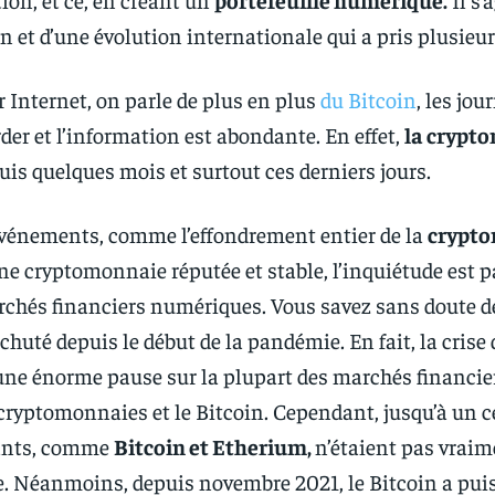
n et d’une évolution internationale qui a pris plusieu
r Internet, on parle de plus en plus
du Bitcoin
, les jo
rder et l’information est abondante. En effet,
la
crypt
uis quelques mois et surtout ces derniers jours.
 événements, comme l’effondrement entier de la
crypto
une cryptomonnaie réputée et stable, l’inquiétude est 
rchés financiers numériques. Vous savez sans doute dé
huté depuis le début de la pandémie. En fait, la crise d
ne énorme pause sur la plupart des marchés financiers
ryptomonnaies et le Bitcoin. Cependant, jusqu’à un ce
ants, comme
Bitcoin et Etherium,
n’étaient pas vrai
e. Néanmoins, depuis novembre 2021, le Bitcoin a pu