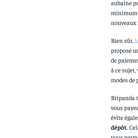
aubaine po
minimum qu
nouveaux i
Bien sûr,
l
propose un
de paiemen
à ce sujet,
modes de p
Bitpanda t
vous payez
évite égal
dépôt.
Cel
vous perme