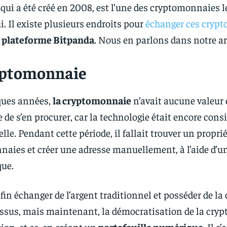
, qui a été créé en 2008, est l’une des cryptomonnaies 
i. Il existe plusieurs endroits pour
échanger ces cryp
 plateforme Bitpanda
. Nous en parlons dans notre art
yptomonnaie
lques années,
la cryptomonnaie
n’avait aucune valeur e
 de s’en procurer, car la technologie était encore co
lle. Pendant cette période, il fallait trouver un proprié
aies et créer une adresse manuellement, à l’aide d’u
que.
fin échanger de l’argent traditionnel et posséder de la 
ssus, mais maintenant, la démocratisation de la cryp
ion, et ce, en créant un
portefeuille numérique.
Il s’