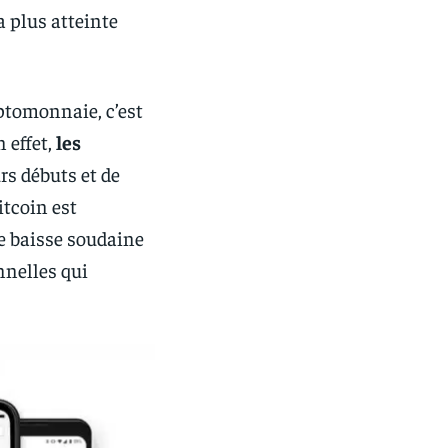
a plus atteinte
yptomonnaie, c’est
 effet,
les
rs débuts et de
itcoin est
tte baisse soudaine
onnelles qui