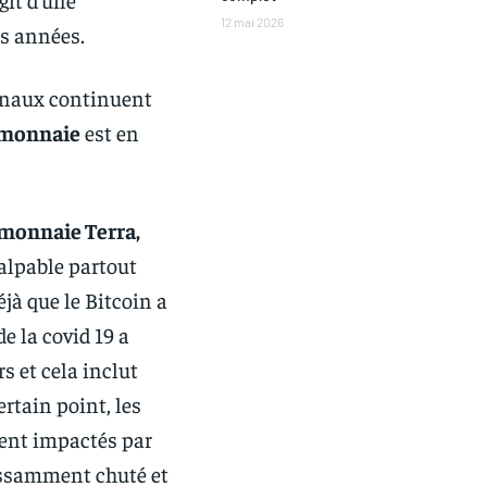
12 mai 2026
rs années.
urnaux continuent
omonnaie
est en
monnaie Terra,
palpable partout
jà que le Bitcoin a
e la covid 19 a
 et cela inclut
rtain point, les
ment impactés par
issamment chuté et