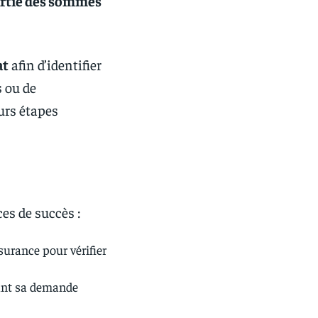
artie des sommes
at
afin d’identifier
 ou de
eurs étapes
es de succès :
urance pour vérifier
nt sa demande