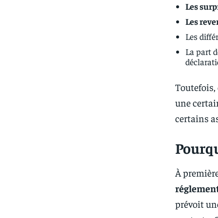
Les surp
Les reve
Les diffé
La part d
déclarati
Toutefois,
une certai
certains a
Pourqu
À première
réglement
prévoit u