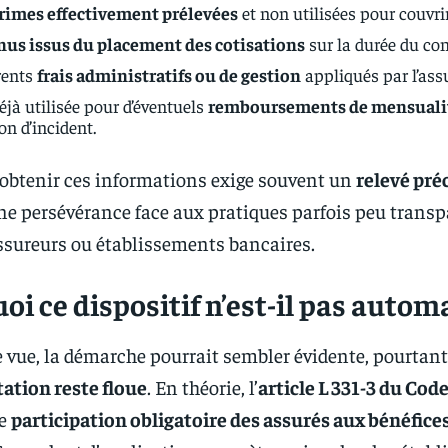
rimes effectivement prélevées
et non utilisées pour couvrir
nus issus du placement des cotisations
sur la durée du con
rents
frais administratifs ou de gestion
appliqués par l’ass
éjà utilisée pour d’éventuels
remboursements de mensuali
on d’incident.
 obtenir ces informations exige souvent un
relevé pré
ne persévérance face aux pratiques parfois peu transp
ssureurs ou établissements bancaires.
oi ce dispositif n’est-il pas autom
 vue, la démarche pourrait sembler évidente, pourtant
ation reste floue
. En théorie, l’
article L 331-3 du Cod
ne
participation obligatoire des assurés aux bénéfice