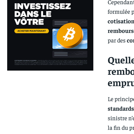
Cependant
formulée p
cotisatio
rembours
par des
co
Quelle
rembo
empru
Le princip
standards
sinistre n
la fin du p