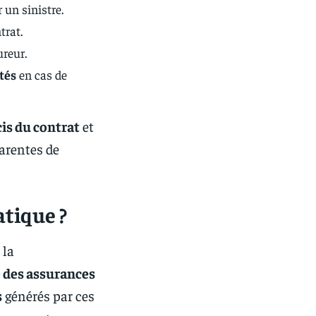
 un sinistre.
trat.
ureur.
tés
en cas de
cis du contrat
et
arentes de
atique ?
 la
e des assurances
s
générés par ces