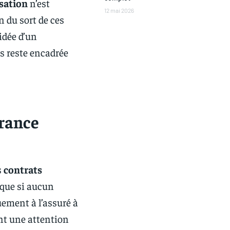
sation
n’est
12 mai 2026
n du sort de ces
’idée d’un
s reste encadrée
urance
s
contrats
e que si aucun
uement à l’assuré à
nt une attention