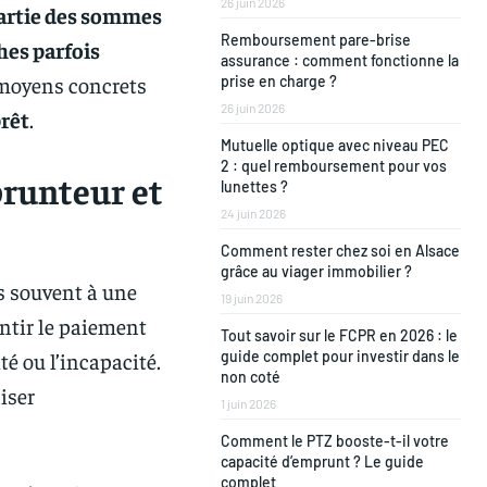
26 juin 2026
artie des sommes
Remboursement pare-brise
es parfois
assurance : comment fonctionne la
es moyens concrets
prise en charge ?
26 juin 2026
rêt
.
Mutuelle optique avec niveau PEC
2 : quel remboursement pour vos
runteur et
lunettes ?
24 juin 2026
Comment rester chez soi en Alsace
grâce au viager immobilier ?
rès souvent à une
19 juin 2026
antir le paiement
Tout savoir sur le FCPR en 2026 : le
té ou l’incapacité.
guide complet pour investir dans le
non coté
iser
1 juin 2026
Comment le PTZ booste-t-il votre
capacité d’emprunt ? Le guide
complet