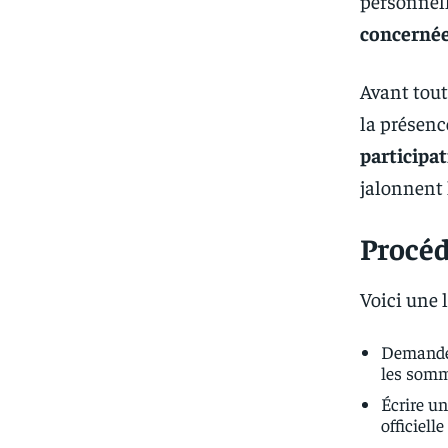
personnell
concerné
Avant tout
la présenc
participat
jalonnent
Procéd
Voici une 
Demand
les somm
Écrire u
officielle