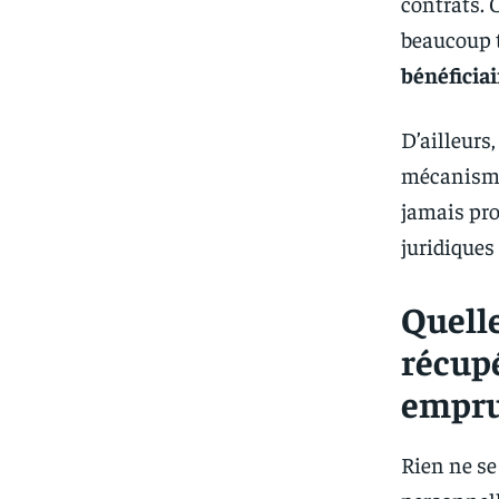
contrats. 
beaucoup 
bénéficiai
D’ailleurs,
mécanisme.
jamais pro
juridiques
Quell
récupé
empru
Rien ne se