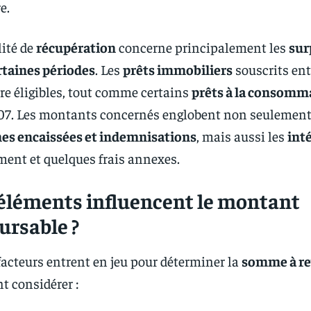
e.
lité de
récupération
concerne principalement les
sur
rtaines périodes
. Les
prêts immobiliers
souscrits ent
re éligibles, tout comme certains
prêts à la consomm
07. Les montants concernés englobent non seulement 
es encaissées et indemnisations
, mais aussi les
int
ment et quelques frais annexes.
éléments influencent le montant
rsable ?
facteurs entrent en jeu pour déterminer la
somme à re
 considérer :