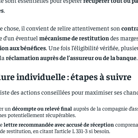
e sont essentielles pour espérer
récupérer tout ou p
es
.
e chose, il convient de relire attentivement son
contr
e d’un éventuel
mécanisme de restitution
des marges
ion aux bénéfices
. Une fois l’éligibilité vérifiée, plusi
 la
réclamation auprès de l’assureur ou de la banque
.
ure individuelle : étapes à suivre
liste des actions conseillées pour maximiser ses chanc
er un
décompte ou relevé final
auprès de la compagnie d’ass
es potentiellement récupérables.
ne
lettre recommandée avec accusé de réception
comprena
 de restitution, en citant l’article L 331-3 si besoin.