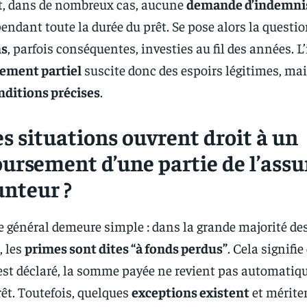
, dans de nombreux cas, aucune
demande d’indemni
endant toute la durée du prêt. Se pose alors la questio
ns
, parfois conséquentes, investies au fil des années. L
ement partiel
suscite donc des espoirs légitimes, mai
nditions précises
.
s situations ouvrent droit à un
ursement d’une partie de l’ass
nteur ?
e général demeure simple : dans la grande majorité de
, les
primes sont dites “à fonds perdus”
. Cela signifi
’est déclaré, la somme payée ne revient pas automatiq
rêt. Toutefois, quelques
exceptions existent
et mérite