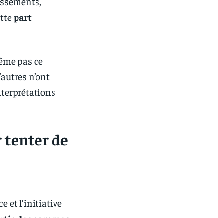
lissements,
ette
part
ême pas ce
’autres n’ont
nterprétations
 tenter de
e
ce et l’initiative