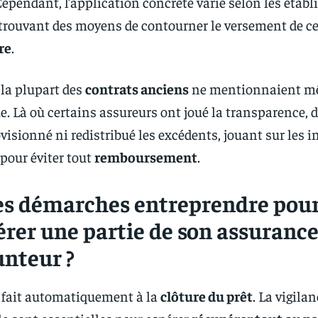
Cependant, l’application concrète varie selon les étab
trouvant des moyens de contourner le versement de c
re
.
 la plupart des
contrats anciens
ne mentionnaient m
 Là où certains assureurs ont joué la transparence, d
visionné ni redistribué les excédents, jouant sur les i
 pour éviter tout
remboursement
.
es démarches entreprendre pour
rer une partie de son assuranc
nteur ?
 fait automatiquement à la
clôture du prêt
. La vigilan