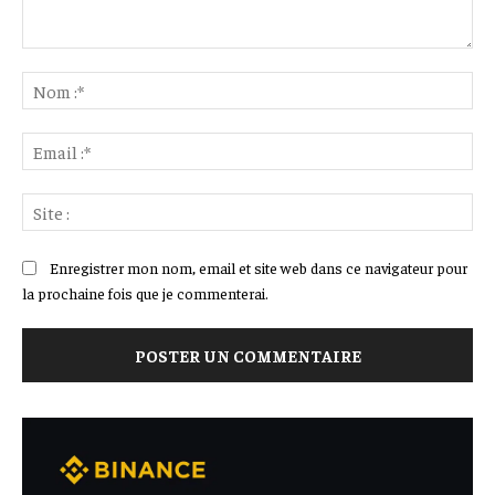
Commenter
:
No
:*
Ema
:*
Sit
:
Enregistrer mon nom, email et site web dans ce navigateur pour
la prochaine fois que je commenterai.