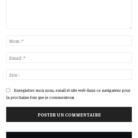
Commenter
:
No
:*
Ema
:*
Sit
:
Enregistrer mon nom, email et site web dans ce navigateur pour
la prochaine fois que je commenterai.