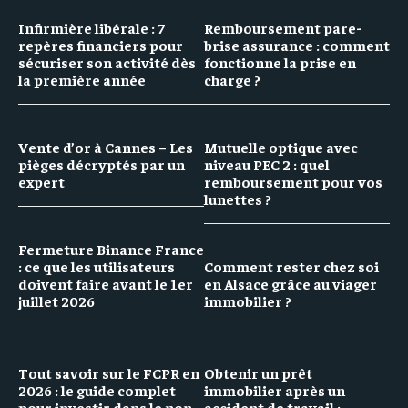
Infirmière libérale : 7
Remboursement pare-
repères financiers pour
brise assurance : comment
sécuriser son activité dès
fonctionne la prise en
la première année
charge ?
Vente d’or à Cannes – Les
Mutuelle optique avec
pièges décryptés par un
niveau PEC 2 : quel
expert
remboursement pour vos
lunettes ?
Fermeture Binance France
: ce que les utilisateurs
Comment rester chez soi
doivent faire avant le 1er
en Alsace grâce au viager
juillet 2026
immobilier ?
Tout savoir sur le FCPR en
Obtenir un prêt
2026 : le guide complet
immobilier après un
pour investir dans le non
accident de travail :