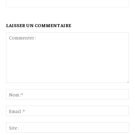
LAISSER UN COMMENTAIRE
Commenter
:
No
:*
Ema
:*
Sit
: