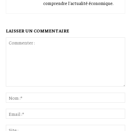
comprendre l'actualité économique.
LAISSER UN COMMENTAIRE
Commenter
:
No
:*
Ema
:*
Sit