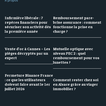
A propos
Infirmière libérale : 7
Remboursement pare-
repères financiers pour
brise assurance : comment
sécuriser son activité dès
fonctionne la prise en
la première année
charge ?
Vente d’or à Cannes – Les
Mutuelle optique avec
pièges décryptés par un
niveau PEC 2 : quel
expert
remboursement pour vos
lunettes ?
Fermeture Binance France
: ce que les utilisateurs
Comment rester chez soi
doivent faire avant le 1er
en Alsace grâce au viager
juillet 2026
immobilier ?