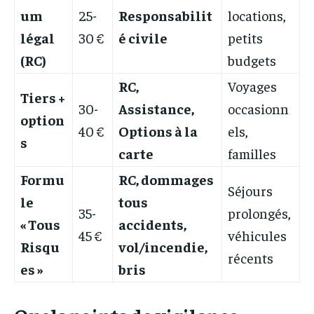
um
25-
Responsabilit
locations,
légal
30 €
é civile
petits
(RC)
budgets
RC,
Voyages
Tiers +
30-
Assistance,
occasionn
option
40 €
Options à la
els,
s
carte
familles
Formu
RC, dommages
Séjours
le
tous
35-
prolongés,
« Tous
accidents,
45 €
véhicules
Risqu
vol/incendie,
récents
es »
bris