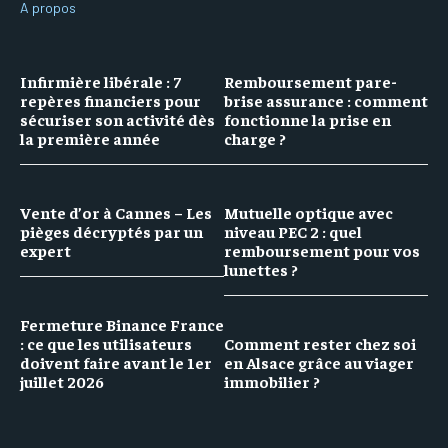
A propos
Infirmière libérale : 7
Remboursement pare-
repères financiers pour
brise assurance : comment
sécuriser son activité dès
fonctionne la prise en
la première année
charge ?
Vente d’or à Cannes – Les
Mutuelle optique avec
pièges décryptés par un
niveau PEC 2 : quel
expert
remboursement pour vos
lunettes ?
Fermeture Binance France
: ce que les utilisateurs
Comment rester chez soi
doivent faire avant le 1er
en Alsace grâce au viager
juillet 2026
immobilier ?