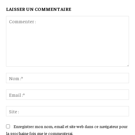
LAISSER UN COMMENTAIRE
Commenter
:
No
:*
Ema
:*
Sit
:
Enregistrer mon nom, email et site web dans ce navigateur pour
la prochaine fois que je commenterai.