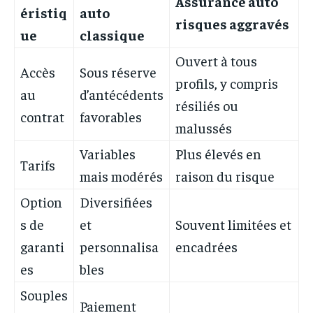
Assurance auto
éristiq
auto
risques aggravés
ue
classique
Ouvert à tous
Accès
Sous réserve
profils, y compris
au
d’antécédents
résiliés ou
contrat
favorables
malussés
Variables
Plus élevés en
Tarifs
mais modérés
raison du risque
Option
Diversifiées
s de
et
Souvent limitées et
garanti
personnalisa
encadrées
es
bles
Souples
Paiement