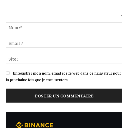
Commenter
:
No
:*
Ema
:*
Sit
:
Enregistrer mon nom, email et site web dans ce navigateur pour
la prochaine fois que je commenterai.