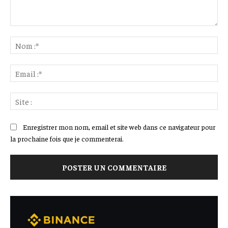
Commenter
:
No
:*
Ema
:*
Sit
:
Enregistrer mon nom, email et site web dans ce navigateur pour
la prochaine fois que je commenterai.