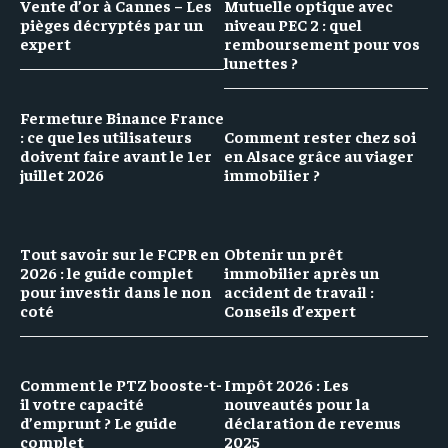
Vente d’or à Cannes – Les
Mutuelle optique avec
pièges décryptés par un
niveau PEC 2 : quel
expert
remboursement pour vos
lunettes ?
Fermeture Binance France
: ce que les utilisateurs
Comment rester chez soi
doivent faire avant le 1er
en Alsace grâce au viager
juillet 2026
immobilier ?
Tout savoir sur le FCPR en
Obtenir un prêt
2026 : le guide complet
immobilier après un
pour investir dans le non
accident de travail :
coté
Conseils d’expert
Comment le PTZ booste-t-
Impôt 2026 : Les
il votre capacité
nouveautés pour la
d’emprunt ? Le guide
déclaration de revenus
complet
2025