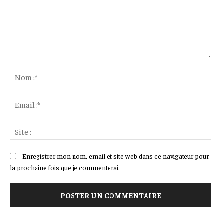
Commenter
:
No
:*
Ema
:*
Sit
:
Enregistrer mon nom, email et site web dans ce navigateur pour
la prochaine fois que je commenterai.