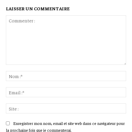
LAISSER UN COMMENTAIRE
Commenter
:
No
:*
Ema
:*
Sit
:
Enregistrer mon nom, email et site web dans ce navigateur pour
la prochaine fois que je commenterai.