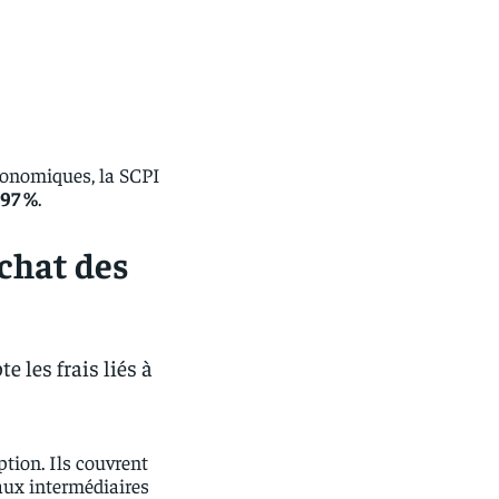
économiques, la SCPI
,97 %
.
achat des
 les frais liés à
ption. Ils couvrent
aux intermédiaires