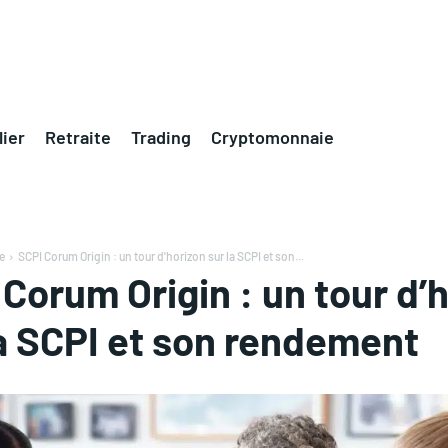
ier
Retraite
Trading
Cryptomonnaie
e
SCPI Corum Origin : un tour d'horizon sur la SCPI et son...
Corum Origin : un tour d’
la SCPI et son rendement