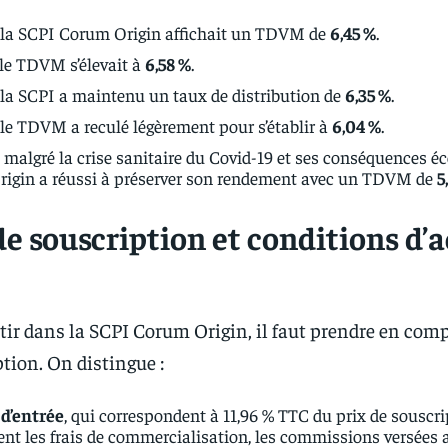
 la SCPI Corum Origin affichait un TDVM de
6,45 %
.
 le TDVM s’élevait à
6,58 %
.
 la SCPI a maintenu un taux de distribution de
6,35 %
.
 le TDVM a reculé légèrement pour s’établir à
6,04 %
.
 malgré la crise sanitaire du Covid-19 et ses conséquences 
igin a réussi à préserver son rendement avec un TDVM de
5
de souscription et conditions d’
tir dans la SCPI Corum Origin, il faut prendre en compte
ption. On distingue :
 d’entrée
, qui correspondent à 11,96 % TTC du prix de souscri
t les frais de commercialisation, les commissions versées 