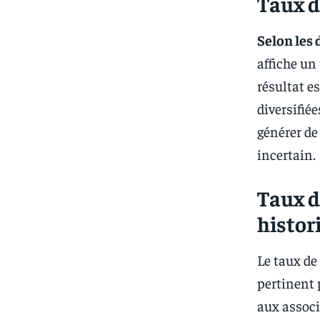
Taux d
Selon les
affiche un
résultat e
diversifié
générer de
incertain.
Taux d
histor
Le taux de
pertinent 
aux associ