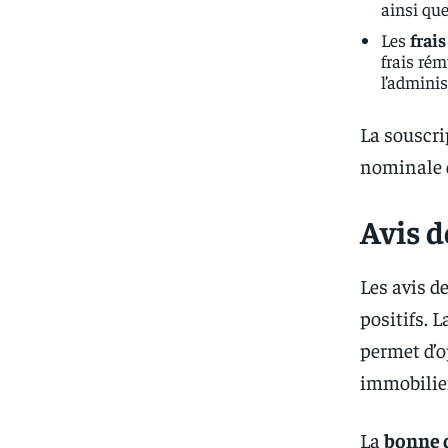
ainsi que
Les
frai
frais rém
l’adminis
La souscri
nominale
Avis d
Les avis d
positifs. 
permet d’o
immobilie
La
bonne d