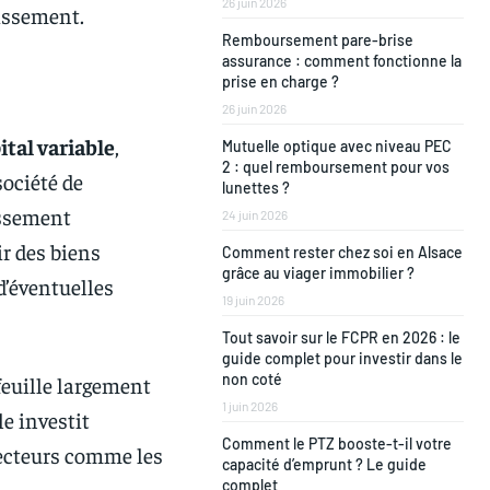
26 juin 2026
tissement.
Remboursement pare-brise
assurance : comment fonctionne la
prise en charge ?
26 juin 2026
ital variable
,
Mutuelle optique avec niveau PEC
2 : quel remboursement pour vos
ociété de
lunettes ?
issement
24 juin 2026
ir des biens
Comment rester chez soi en Alsace
grâce au viager immobilier ?
d’éventuelles
19 juin 2026
Tout savoir sur le FCPR en 2026 : le
guide complet pour investir dans le
non coté
feuille largement
1 juin 2026
le investit
Comment le PTZ booste-t-il votre
secteurs comme les
capacité d’emprunt ? Le guide
complet