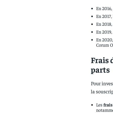
En 2016,
En 2017,
En 2018,
En 2019,
En 2020,
Corum Or
Frais 
parts
Pour inves
la souscri
Les
frais
notammen