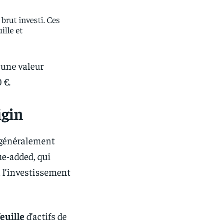
brut investi. Ces
ille et
 une valeur
 €.
igin
 généralement
ue-added, qui
à l’investissement
euille
d’actifs de