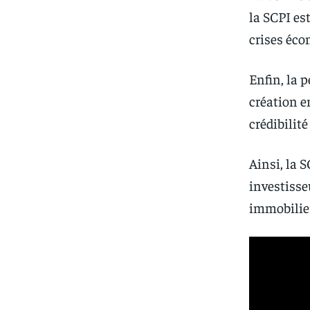
la SCPI es
crises éco
Enfin, la 
création e
crédibilit
Ainsi, la 
investisse
immobilier