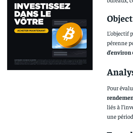
Object
L’objectif
pérenne po
d’environ
Analy
Pour évalu
rendement
liés à l’i
une pério