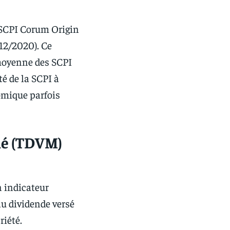
a SCPI Corum Origin
12/2020). Ce
 moyenne des SCPI
té de la SCPI à
omique parfois
hé (TDVM)
n indicateur
au dividende versé
riété.